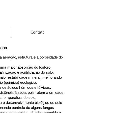
Contato
gens
a aeração, estrutura e a porosidade do
uma maior absorção do fósforo;
alinização e acidificação do solo;
aior estabilidade mineral, melhorando
rio (químico) ecológico;
 de ácidos húmicos e fúlvicos;
sistência à seca, pois retém a umidade
 a temperatura do solo;
ita o desenvolvimento biológico do solo
onando controle de alguns fungos
cos e nematóides, dando sobrevida e