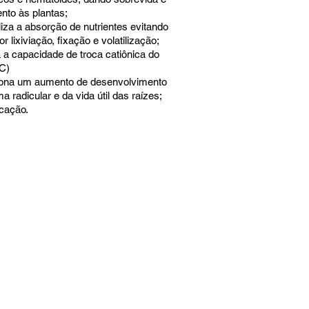
nto às plantas;
liza a absorção de nutrientes evitando
r lixiviação, fixação e volatilização;
a capacidade de troca catiônica do
C)
iona um aumento de desenvolvimento
a radicular e da vida útil das raízes;
icação.