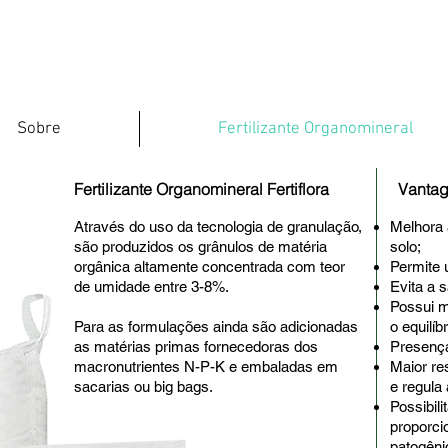
Sobre
Fertilizante Organomineral
Fertilizante Organomineral Fertiflora
Vanta
Através do uso da tecnologia de granulação,
Melhora 
são produzidos os grânulos de matéria
solo;
orgânica altamente concentrada com teor
Permite 
de umidade entre 3-8%.
Evita a s
Possui m
Para as formulações ainda são adicionadas
o equilíb
as matérias primas fornecedoras dos
Presença
macronutrientes N-P-K e embaladas em
Maior re
sacarias ou big bags.
e regula
Possibil
proporci
patogêni