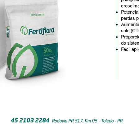
crescime
Potencia
perdas po
Aumenta 
solo (CT
Proporc
do sistem
Fácil apl